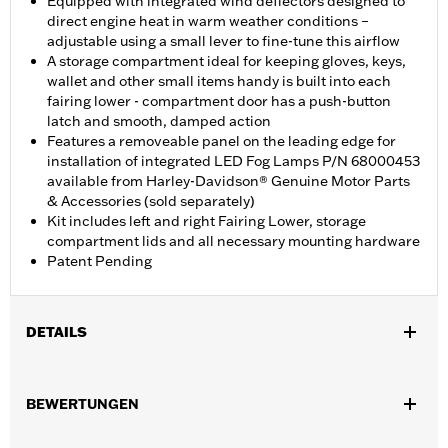
Equipped with integrated wind deflectors designed to
direct engine heat in warm weather conditions –
adjustable using a small lever to fine-tune this airflow
A storage compartment ideal for keeping gloves, keys,
wallet and other small items handy is built into each
fairing lower - compartment door has a push-button
latch and smooth, damped action
Features a removeable panel on the leading edge for
installation of integrated LED Fog Lamps P/N 68000453
available from Harley-Davidson® Genuine Motor Parts
& Accessories (sold separately)
Kit includes left and right Fairing Lower, storage
compartment lids and all necessary mounting hardware
Patent Pending
DETAILS
Geeignet für FLHXSE und FLTRXSE ab ’23, FLHX und FLTRX ab
’24, FLHXU ab ’25 sowie FLHLT, FLHLTSE, FLHXL, FLHXLSE,
BEWERTUNGEN
FLTRT und FLTRXL ab ’26. Street Glide und Road Glide Modelle
erfordern Motorschutzbügel P/N 49000284 oder P/N