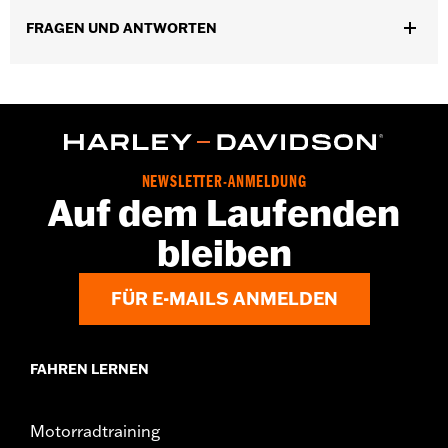
49000285. Road Glide und Road Glide 3 Modelle erfordern
FRAGEN UND ANTWORTEN
Verkleidungshalterung P/N 47201045 oder P/N 47201044. Road
Glide 3 Modelle erfordern zusätzlich Beinschild-
Motorschutzbügel P/N 49000330 und Befestigungsteile P/N
2708A (2 Stück), P/N 6116 (2 Stück) und P/N 4924 (2 Stück).
Nicht kompatibel mit Heavy Breather Luftfiltern.
Installationsanleitung
NEWSLETTER-ANMELDUNG
Auf dem Laufenden
bleiben
FÜR E-MAILS ANMELDEN
FAHREN LERNEN
Motorradtraining