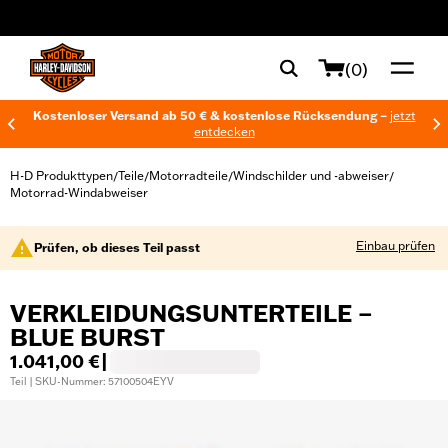
web accessibility
(0)
Kostenloser Versand ab 50 € & kostenlose Rücksendung –
jetzt
entdecken
H-D Produkttypen
Teile
Motorradteile
Windschilder und -abweiser
/
/
/
/
Motorrad-Windabweiser
Einbau prüfen
Prüfen, ob dieses Teil passt
VERKLEIDUNGSUNTERTEILE –
BLUE BURST
1.041,00 €
|
Teil | SKU-Nummer: 57100504EYV