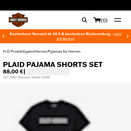
web accessibility
(0)
Kostenloser Versand ab 50 € & kostenlose Rücksendung –
jetzt
entdecken
H-D Produkttypen
Herren
Pyjamas für Herren
/
/
PLAID PAJAMA SHORTS SET
88,00 €
|
Teil | SKU-Nummer: 96469-25VM