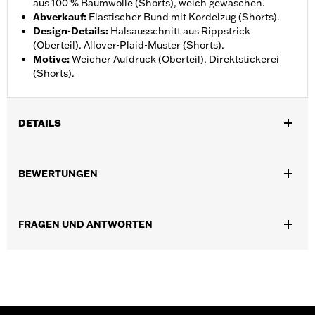
aus 100 % Baumwolle (Shorts), weich gewaschen.
Abverkauf
:
Elastischer Bund mit Kordelzug (Shorts).
Design-Details
:
Halsausschnitt aus Rippstrick
(Oberteil). Allover-Plaid-Muster (Shorts).
Motive
:
Weicher Aufdruck (Oberteil). Direktstickerei
(Shorts).
DETAILS
Geschlecht:
Herren
BEWERTUNGEN
GARANTIE:
2 Jahre beschränkte Garantie – Auf
www.h-
d.com/warranty
findet man alle Details dazu
Herkunft:
Importiert
FRAGEN UND ANTWORTEN