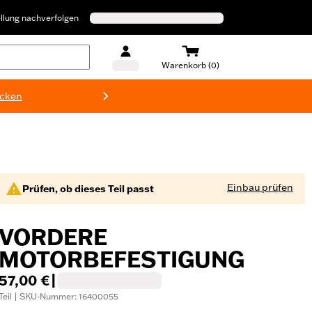
llung nachverfolgen
Warenkorb (0)
ecken
Harley-D
Einbau prüfen
Prüfen, ob dieses Teil passt
VORDERE
MOTORBEFESTIGUNG
57,00 €
|
Teil | SKU-Nummer: 16400055