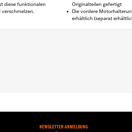
st diese funktionalen
Originalteilen gefertigt
d verschmelzen.
Die vordere Motorhalterun
erhältlich (separat erhältlic
(außer FLTRXRRSE ab ’25).
erung
,,,,,,,,,,,,,,,,,,
NEWSLETTER-ANMELDUNG