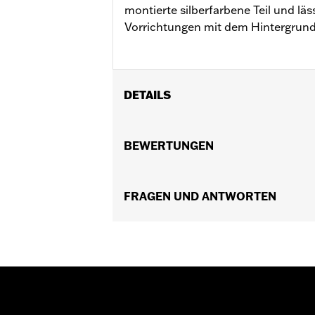
montierte silberfarbene Teil und läs
Vorrichtungen mit dem Hintergrun
DETAILS
Geeignet für Touring Modelle ab ’09 
In Einheiten erhältlich:
BEWERTUNGEN
Jeweils
In der Box:
Nur Strebe für Motorhalt
GARANTIE:
,,,,,,,,,,,,,,,,,,,,,,,,,,,,,,,,,,,,,,,,,,,,,,,,,
FRAGEN UND ANTWORTEN