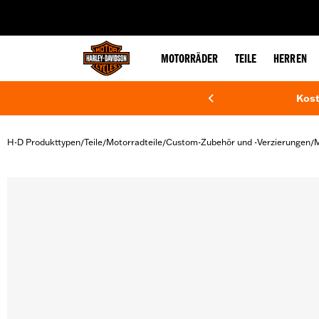
web accessibility
MOTORRÄDER
TEILE
HERREN
Kost
H-D Produkttypen
Teile
Motorradteile
Custom-Zubehör und -Verzierungen
M
/
/
/
/