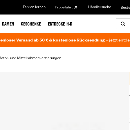
Fahren lernen
Händlersuche
Probefahrt
Beste
DAMEN
GESCHENKE
ENTDECKE H-D
enloser Versand ab 50 € & kostenlose Rücksendung –
jetzt entd
otor- und Mittelrahmenverzierungen