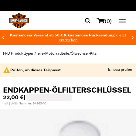
web accessibility
(0)
Kostenloser Versand ab 50 € & kostenlose Rücksendung –
jetzt
entdecken
H-D Produkttypen
Teile
Motorradteile
Ölwechsel-Kits
/
/
/
Einbau prüfen
Prüfen, ob dieses Teil passt
ENDKAPPEN-ÖLFILTERSCHLÜSSEL
22,00 €
|
Teil | SKU-Nummer: 94863-10