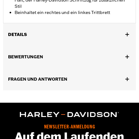
Halt, der Harley-Davidson Schriftzug für zusätzlichen
Stil
Beinhaltet ein rechtes und ein linkes Trittbrett
DETAILS
Für FL Softail Modelle ab ’18 mit Fahrertrittbrett.
Installationsanleitung
BEWERTUNGEN
Kollektion:
Endgame
Fahrerposition:
Fahrer
In Einheiten erhältlich:
Paar
FRAGEN UND ANTWORTEN
In der Box:
Linkes und rechtes Trittbrett und
Installationsanleitung
NEWSLETTER-ANMELDUNG
Auf dem Laufenden