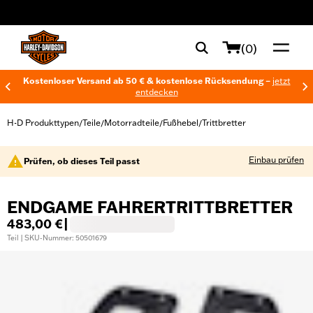
web accessibility
(0)
Kostenloser Versand ab 50 € & kostenlose Rücksendung –
jetzt
entdecken
H-D Produkttypen
Teile
Motorradteile
Fußhebel
Trittbretter
/
/
/
/
Einbau prüfen
Prüfen, ob dieses Teil passt
ENDGAME FAHRERTRITTBRETTER
483,00 €
|
Teil | SKU-Nummer: 50501679