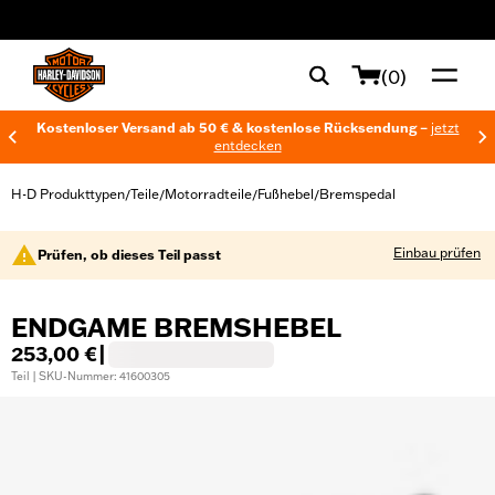
web accessibility
(0)
Kostenloser Versand ab 50 € & kostenlose Rücksendung –
jetzt
entdecken
H-D Produkttypen
Teile
Motorradteile
Fußhebel
Bremspedal
/
/
/
/
Einbau prüfen
Prüfen, ob dieses Teil passt
ENDGAME BREMSHEBEL
253,00 €
|
Teil | SKU-Nummer: 41600305