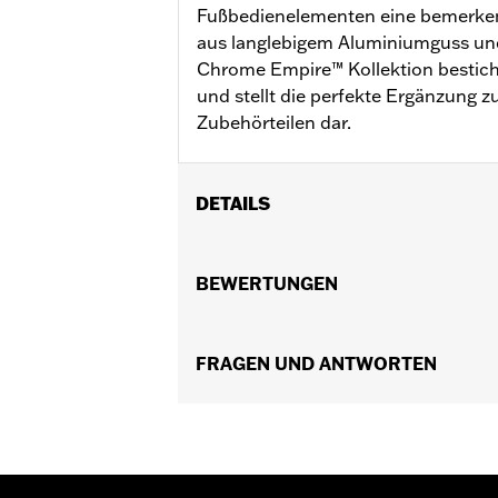
Fußbedienelementen eine bemerkens
aus langlebigem Aluminiumguss und 
Chrome Empire™ Kollektion besticht
und stellt die perfekte Ergänzung 
Zubehörteilen dar.
DETAILS
Für alle Modelle (außer FLTRXRRSE ab 
Fußrastenanlage und XR Modelle ’08 bi
BEWERTUNGEN
Installationsanleitung
Kollektion:
Empire
In Einheiten erhältlich:
FRAGEN UND ANTWORTEN
Jeweils
In der Box:
Schalthebelraste und Inst