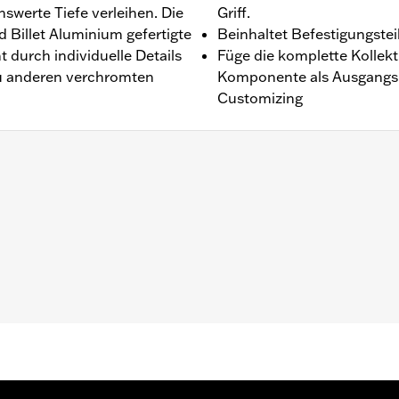
werte Tiefe verleihen. Die
Griff.
Billet Aluminium gefertigte
Beinhaltet Befestigungstei
 durch individuelle Details
Füge die komplette Kollekt
zu anderen verchromten
Komponente als Ausgangspu
Customizing
’25, Modelle mit Revolution Max Motor, VRSC Modelle ’06 b
s ’13).
allationsanleitung