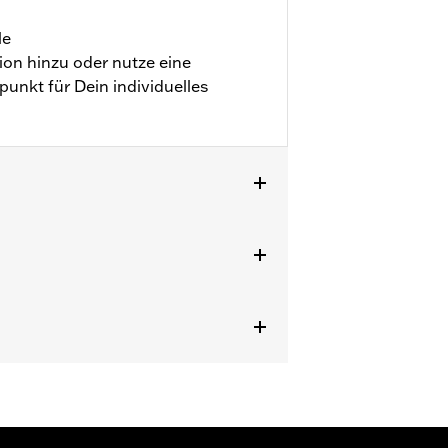
le
ion hinzu oder nutze eine
nkt für Dein individuelles
is ’17 mit vorverlegter