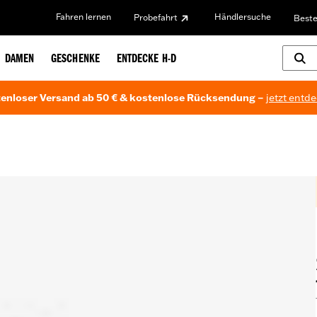
Fahren lernen
Händlersuche
Probefahrt
Beste
DAMEN
GESCHENKE
ENTDECKE H-D
enloser Versand ab 50 € & kostenlose Rücksendung –
jetzt entd