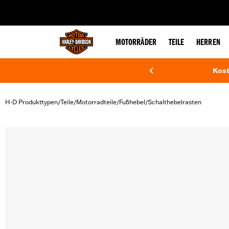
web accessibility
MOTORRÄDER
TEILE
HERREN
Kost
H-D Produkttypen
Teile
Motorradteile
Fußhebel
Schalthebelrasten
/
/
/
/