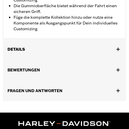
Customizing
Die Gummioberfläche bietet während der Fahrt einen
sicheren Griff.
Füge die komplette Kollektion hinzu oder nutze eine
Komponente als Ausgangspunkt für Dein individuelles
Customizing
DETAILS
Für Soziusposition an allen Touring Modellen (außer
FLTRXRRSE ab ’25) mit Soziusfußrasten aus dem Original- oder
BEWERTUNGEN
Zubehörprogramm. Für Modelle mit Solo-Sitz ist der separate
Kauf von Soziusfußrastenhalterungen erforderlich.
Installationsanleitung
FRAGEN UND ANTWORTEN
Kollektion:
Empire
Fahrerposition:
Sozius
In Einheiten erhältlich:
Paar
In der Box:
Linke und rechte Fußraste und Installationsanleitung