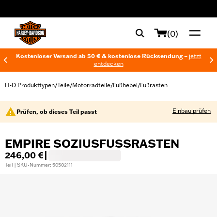
web accessibility
(0)
Kostenloser Versand ab 50 € & kostenlose Rücksendung –
jetzt
entdecken
H-D Produkttypen
Teile
Motorradteile
Fußhebel
Fußrasten
/
/
/
/
Einbau prüfen
Prüfen, ob dieses Teil passt
EMPIRE SOZIUSFUSSRASTEN
246,00 €
|
Teil | SKU-Nummer: 50502111