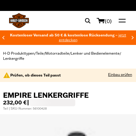
web accessibility
(0)
Kostenloser Versand ab 50 € & kostenlose Rücksendung –
jetzt
entdecken
H-D Produkttypen
Teile
Motorradteile
Lenker und Bedienelemente
/
/
/
/
Lenkergriffe
Einbau prüfen
Prüfen, ob dieses Teil passt
EMPIRE LENKERGRIFFE
232,00 €
|
Teil | SKU-Nummer: 56100428