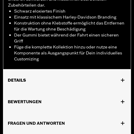
Zubehörteilen dar.
Schwarz eloxiertes Finish
Einsatz mit klassischem Harley-Davidson Branding
Konstruktion ohne Klebstoffe ermöglicht das Entfernen
für die Wartung ohne Beschädigung
Der Gummi bietet während der Fahrt einen sicheren
Griff
Füge die komplette Kollektion hinzu oder nutze eine
Komponente als Ausgangspunkt für Dein individuelles
Customizing
DETAILS
Geeignet für FXDLS von ’16 bis ’17, Softail® Modelle von ’16 bis
’24, FLSTSE von ’11 bis ’12, FLSTNSE von ’14 bis ’15, FXSBSE
BEWERTUNGEN
von ’13 bis’14, FXSE von ’16 bis’17 sowie Touring Modelle von ’08
bis ’25 (außer FLTRXSE ab ’18, FLHXSE ab ’23, FLHX, FLTRX und
FLTRXSTSE ab ’24 sowie FLHXU und FLTRXRRSE ab ’25) und
FRAGEN UND ANTWORTEN
Trike Modelle.
Installationsanleitung