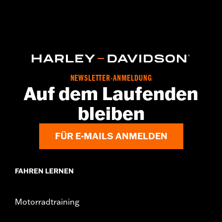
Kollektion:
Empire
Durchmesser:
1.6
In Einheiten erhältlich:
Paar
In der Box:
Rechter und linker Handgriff, Installationsanleitung
NEWSLETTER-ANMELDUNG
Auf dem Laufenden
bleiben
FÜR E-MAILS ANMELDEN
FAHREN LERNEN
Motorradtraining