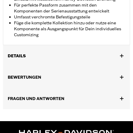
Für perfekte Passform zusammen mit den
Komponenten der Serienausstattung entwickelt
Umfasst verchromte Befestigungsteile
Füge die komplette Kollektion hinzu oder nutze eine
Komponente als Ausgangspunkt für Dein individuelles
Customizing
DETAILS
Geeignet für Touring Modelle ab ’16 (außer FLTRXRRSE ab ’25),
Trike Modelle und FLHTCUL sowie FLHTKL Modelle ab ’15.
BEWERTUNGEN
Auch für Touring und Trike Modelle ab ’07 mit äußerem
Primärdeckel mit schmalem Profil P/N 25700385 oder
25700438.
FRAGEN UND ANTWORTEN
Installationsanleitung
Kollektion:
Empire
In Einheiten erhältlich:
Jeweils
In der Box:
Befestigungsteile für Derby Deckel und
Installationsanleitung