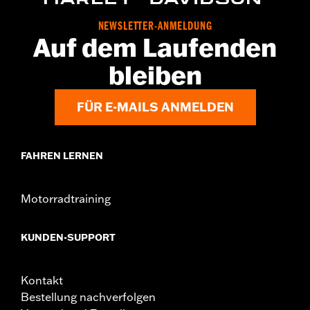
GARANTIE:
,,,,,,,,,,,,,,,,,,,,,,,,,,,,,,,,,,,,,,,,,,,,,,,,,,,,,,,,,,,,,,,,,
NOTIZEN:
Für den Aus- und Einbau von Motorabdeckungen
NEWSLETTER-ANMELDUNG
müssen möglicherweise neue Dichtungen gekauft
Auf dem Laufenden
werden. Wende Dich für weitere Informationen an
Deinen Händler.
bleiben
FÜR E-MAILS ANMELDEN
FAHREN LERNEN
Motorradtraining
KUNDEN-SUPPORT
Kontakt
Bestellung nachverfolgen