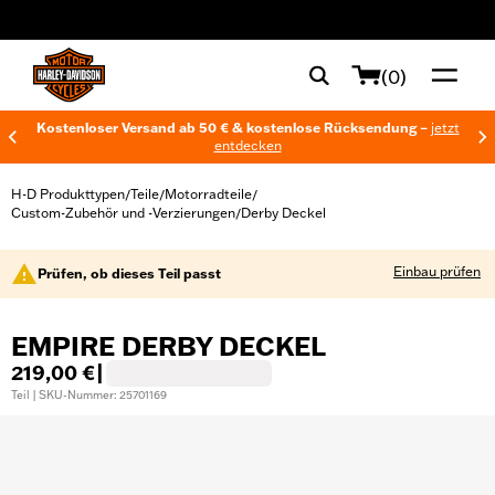
web accessibility
(0)
Kostenloser Versand ab 50 € & kostenlose Rücksendung –
jetzt
entdecken
H-D Produkttypen
Teile
Motorradteile
/
/
/
Custom-Zubehör und -Verzierungen
Derby Deckel
/
Einbau prüfen
Prüfen, ob dieses Teil passt
EMPIRE DERBY DECKEL
219,00 €
|
Teil | SKU-Nummer: 25701169