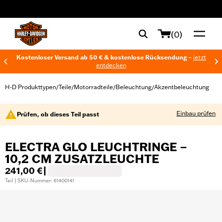
web accessibility
(0)
Kostenloser Versand ab 50 € & kostenlose Rücksendung –
jetzt
entdecken
H-D Produkttypen
Teile
Motorradteile
Beleuchtung
Akzentbeleuchtung
/
/
/
/
Einbau prüfen
Prüfen, ob dieses Teil passt
ELECTRA GLO LEUCHTRINGE –
10,2 CM ZUSATZLEUCHTE
241,00 €
|
Teil | SKU-Nummer: 61400141