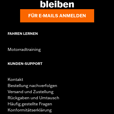
Art der Beleuchtung:
LED
bleiben
Farbe der Beleuchtung:
Weiß
Durchmesser:
4.0
FÜR E-MAILS ANMELDEN
Maßeinheit Materialdurchmesser:
Zoll
In Einheiten erhältlich:
Paar
In der Box:
Zwei 10 cm Zierringe mit LEDs, Kabelbaum und
FAHREN LERNEN
Befestigungsteile
Motorradtraining
KUNDEN-SUPPORT
Kontakt
Bestellung nachverfolgen
Versand und Zustellung
Rückgaben und Umtausch
Häufig gestellte Fragen
Konformitätserklärung