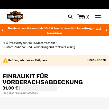
web accessibility
(0)
Kostenloser Versand ab 50 € & kostenlose Rücksendung –
jetzt
entdecken
H-D Produkttypen
Teile
Motorradteile
/
/
/
Custom-Zubehör und -Verzierungen
Frontverzierung
/
Einbau prüfen
Prüfen, ob dieses Teil passt
EINBAUKIT FÜR
VORDERACHSABDECKUNG
31,00 €
|
Teil | SKU-Nummer: 43000090