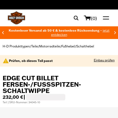
web accessibility
(0)
Kostenloser Versand ab 50 € & kostenlose Rücksendung –
jetzt
entdecken
H-D Produkttypen
Teile
Motorradteile
Fußhebel
Schalthebel
/
/
/
/
Einbau prüfen
Prüfen, ob dieses Teil passt
EDGE CUT BILLET
FERSEN-/FUSSSPITZEN-S
CHALTWIPPE
232,00 €
|
Teil | SKU-Nummer: 34045-10