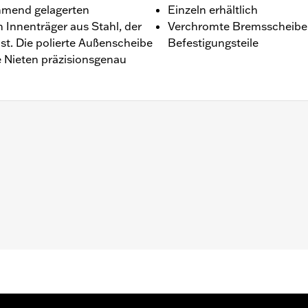
mmend gelagerten
Einzeln erhältlich
Innenträger aus Stahl, der
Verchromte Bremsscheiben
st. Die polierte Außenscheibe
Befestigungsteile
e Nieten präzisionsgenau
Softail® ’00–’14 (außer Springer™) und Touring Modelle ’00–
hts
estigungsteile