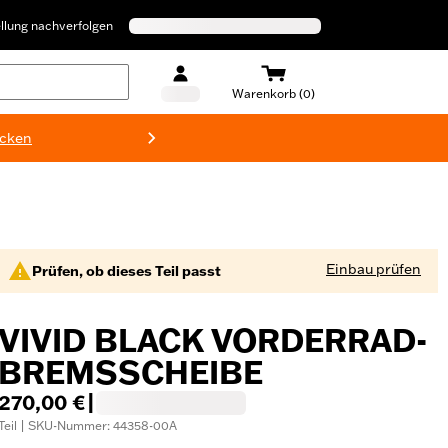
llung nachverfolgen
Warenkorb (0)
ecken
Harley-D
Einbau prüfen
Prüfen, ob dieses Teil passt
VIVID BLACK VORDERRAD-
BREMSSCHEIBE
270,00 €
|
Teil | SKU-Nummer: 44358-00A