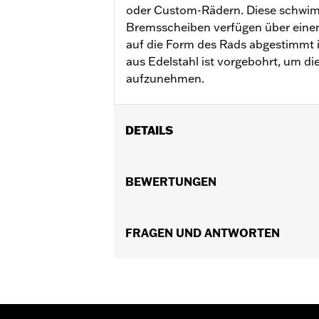
oder Custom-Rädern. Diese schwi
Bremsscheiben verfügen über einen 
auf die Form des Rads abgestimmt i
aus Edelstahl ist vorgebohrt, um di
aufzunehmen.
DETAILS
Für XL und XR ’00–’13, Dyna® ’00–’05, 
Installationsanleitung
BEWERTUNGEN
Position auf Motorrad:
Vorn
Seite des Motorrads:
Links oder rec
In Einheiten erhältlich:
FRAGEN UND ANTWORTEN
Jeweils
Material:
Stahl
In der Box:
Rotor und verchromte Bef