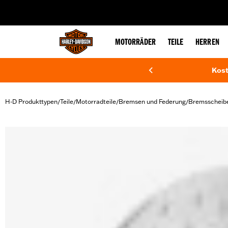
web accessibility
MOTORRÄDER
TEILE
HERREN
Kost
H-D Produkttypen
Teile
Motorradteile
Bremsen und Federung
Bremsscheib
/
/
/
/