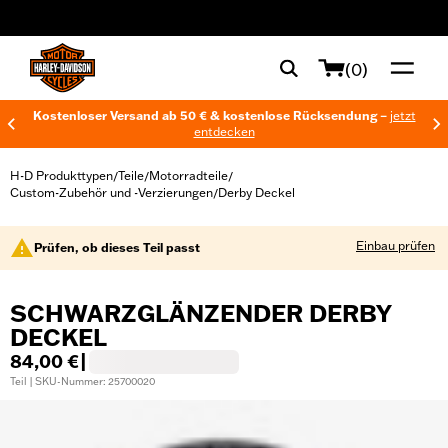
web accessibility
(0)
Kostenloser Versand ab 50 € & kostenlose Rücksendung –
jetzt
entdecken
H-D Produkttypen
Teile
Motorradteile
/
/
/
Custom-Zubehör und -Verzierungen
Derby Deckel
/
Einbau prüfen
Prüfen, ob dieses Teil passt
SCHWARZGLÄNZENDER DERBY
DECKEL
84,00 €
|
Teil | SKU-Nummer: 25700020