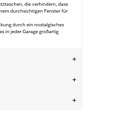
tztaschen, die verhindern, dass
einem durchsichtigen Fenster für
kung durch ein nostalgisches
s in jeder Garage großartig
ger vorgesehen. Die Verwendung von
ass die Plane reißt und Schäden an