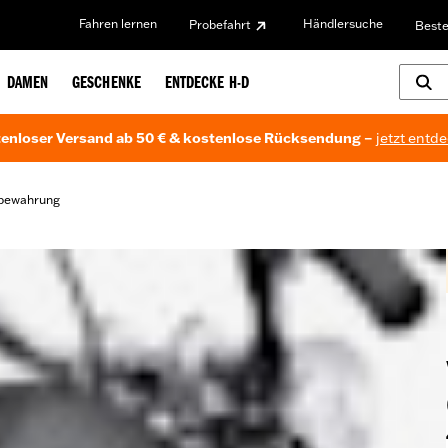
Fahren lernen
Händlersuche
Probefahrt
Beste
DAMEN
GESCHENKE
ENTDECKE H-D
enloser Versand ab 50 € & kostenlose Rücksendung –
jetzt entd
bewahrung