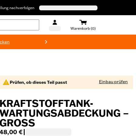
llung nachverfolgen
Warenkorb (0)
ecken
Harley-D
Einbau prüfen
Prüfen, ob dieses Teil passt
KRAFTSTOFFTANK-
WARTUNGSABDECKUNG –
GROSS
48,00 €
|