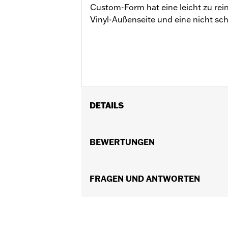
Custom-Form hat eine leicht zu rei
Vinyl-Außenseite und eine nicht sc
DETAILS
Für Dyna®, Softail®, Touring (außer F
Wasserabweisend:
BEWERTUNGEN
Nein
In Einheiten erhältlich:
Jeweils
Material:
Vinyl
In der Box:
FRAGEN UND ANTWORTEN
Nur Abdeckung
NOTIZEN:
H-D® Motorradplanen sind 
H-D® Motorradplanen währe
der Plane und dem Motorra