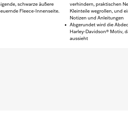
nigende, schwarze äußere
verhindern, praktischen Ne
heuernde Fleece-Innenseite.
Kleinteile wegrollen, und 
Notizen und Anleitungen
Abgerundet wird die Abdec
Harley-Davidson® Motiv, da
aussieht
LTRXRRSE ab ’25) und Trike-Modelle.
nicht für die Verwendung beim Transport auf einem Anhän
nd des Transports auf einem Anhänger kann dazu führen, d
d verursacht werden.