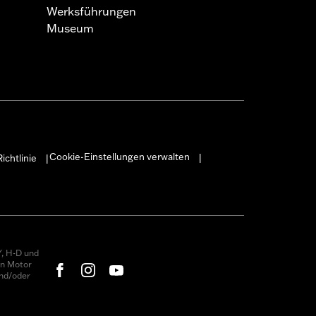
Werksführungen
Museum
Cookie-Einstellungen verwalten
ichtlinie
|
|
, H-D und
on Motor
nd/oder