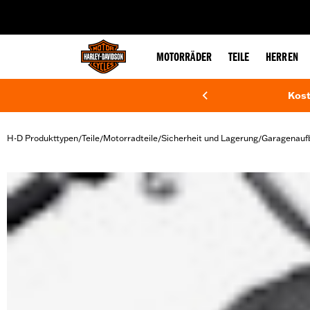
web accessibility
MOTORRÄDER
TEILE
HERREN
Kost
H-D Produkttypen
Teile
Motorradteile
Sicherheit und Lagerung
Garagenauf
/
/
/
/