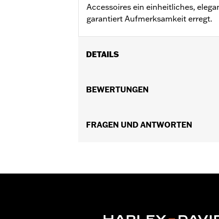
Accessoires ein einheitliches, ele
garantiert Aufmerksamkeit erregt.
DETAILS
Für Twin-Cam Modelle ’99–’17.
Installationsanleitung
BEWERTUNGEN
In Einheiten erhältlich:
Jeweils
In der Box:
Befestigungsteile aus ve
NOTIZEN:
FRAGEN UND ANTWORTEN
Für den Aus- und Einbau v
weitere Informationen an D