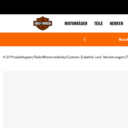
web accessibility
MOTORRÄDER
TEILE
HERREN
Kost
H-D Produkttypen
Teile
Motorradteile
Custom-Zubehör und -Verzierungen
T
/
/
/
/