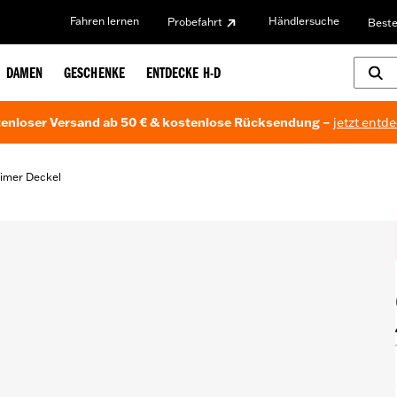
Fahren lernen
Händlersuche
Probefahrt
Beste
DAMEN
GESCHENKE
ENTDECKE H-D
enloser Versand ab 50 € & kostenlose Rücksendung –
jetzt entd
imer Deckel