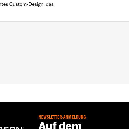
gantes Custom-Design, das
rchromtem Edelstahl
on Motorabdeckungen müssen möglicherweise neue Dichtu
einen Händler.
NEWSLETTER-ANMELDUNG
Auf dem