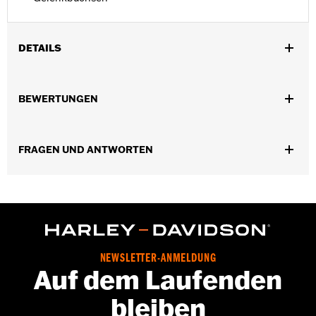
DETAILS
Für Trike Modelle ’17–’18.
Installationsanleitung
BEWERTUNGEN
In Einheiten erhältlich:
Paar
Material:
Aluminium
In der Box:
Brems- und Kupplungshebel, Anti-Rattle-Clip für die
FRAGEN UND ANTWORTEN
Kupplung, neue Gelenkbuchse
NEWSLETTER-ANMELDUNG
Auf dem Laufenden
bleiben