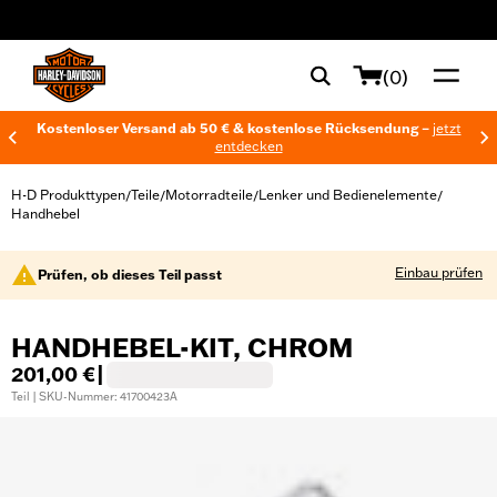
web accessibility
(0)
Kostenloser Versand ab 50 € & kostenlose Rücksendung –
jetzt
entdecken
H-D Produkttypen
Teile
Motorradteile
Lenker und Bedienelemente
/
/
/
/
Handhebel
Einbau prüfen
Prüfen, ob dieses Teil passt
HANDHEBEL-KIT, CHROM
201,00 €
|
Teil | SKU-Nummer: 41700423A