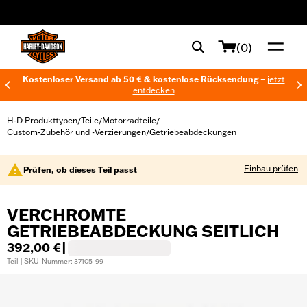
web accessibility
(0)
Kostenloser Versand ab 50 € & kostenlose Rücksendung –
jetzt
entdecken
H-D Produkttypen
Teile
Motorradteile
/
/
/
Custom-Zubehör und -Verzierungen
Getriebeabdeckungen
/
Einbau prüfen
Prüfen, ob dieses Teil passt
VERCHROMTE
GETRIEBEABDECKUNG SEITLICH
392,00 €
|
Teil | SKU-Nummer: 37105-99