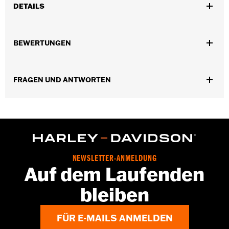
DETAILS
Für Dyna® ’99–’05, Softail® ’00–’06 und Touring Modelle ’99–’06.
In Einheiten erhältlich:
Jeweils
BEWERTUNGEN
In der Box:
Nur seitlicher Getriebedeckel
NOTIZEN:
Für den Wechsel von Motordeckeln müssen
möglicherweise neue Dichtungen gekauft werden.
FRAGEN UND ANTWORTEN
Wende Dich für weitere Informationen an Deinen
Händler.
NEWSLETTER-ANMELDUNG
Auf dem Laufenden
bleiben
FÜR E-MAILS ANMELDEN