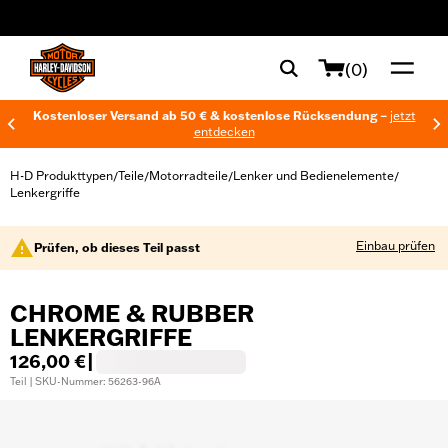
web accessibility
(0)
Kostenloser Versand ab 50 € & kostenlose Rücksendung –
jetzt
entdecken
H-D Produkttypen
Teile
Motorradteile
Lenker und Bedienelemente
/
/
/
/
Lenkergriffe
Einbau prüfen
Prüfen, ob dieses Teil passt
CHROME & RUBBER
LENKERGRIFFE
126,00 €
|
Teil | SKU-Nummer: 56263-96A