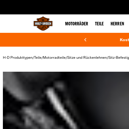
web accessibility
MOTORRÄDER
TEILE
HERREN
Kost
H-D Produkttypen
Teile
Motorradteile
Sitze und Rückenlehnen
Sitz-Befesti
/
/
/
/