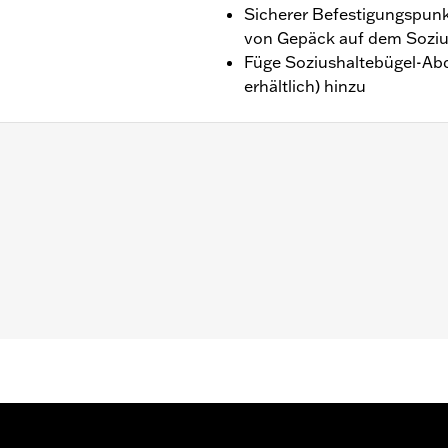
Sicherer Befestigungspun
von Gepäck auf dem Soziu
Füge Soziushaltebügel-Ab
erhältlich) hinzu
r Trike oder Modelle mit Harley® Hammock oder Tallboy® Sit
gruppe und Schutzband