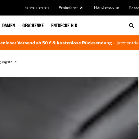
Fahren lernen
Händlersuche
Probefahrt
Beste
DAMEN
GESCHENKE
ENTDECKE H-D
enloser Versand ab 50 € & kostenlose Rücksendung –
jetzt entd
gungsteile