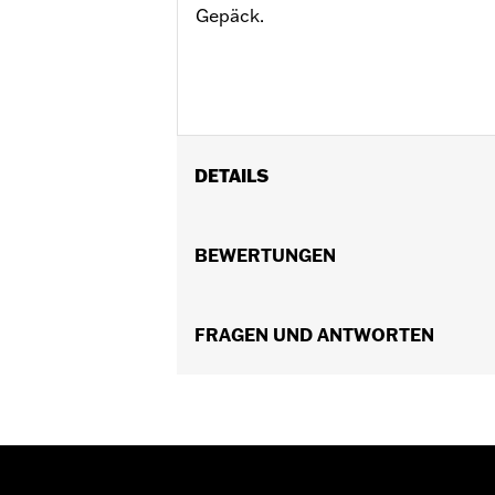
Gepäck.
DETAILS
Für Touring Modelle ’09–’13. Nicht fü
Installationsanleitung
BEWERTUNGEN
In Einheiten erhältlich:
Jeweils
In der Box:
Beinhaltet Haltegriffbau
FRAGEN UND ANTWORTEN