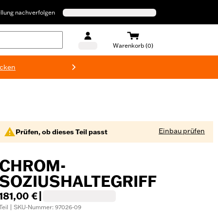
llung nachverfolgen
Warenkorb (0)
ecken
Harley-D
Einbau prüfen
Prüfen, ob dieses Teil passt
CHROM-
SOZIUSHALTEGRIFF
181,00 €
|
Teil | SKU-Nummer: 97026-09