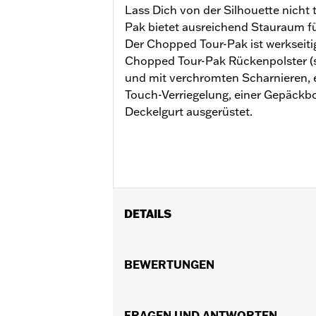
Lass Dich von der Silhouette nicht
Pak bietet ausreichend Stauraum f
Der Chopped Tour-Pak ist werkseiti
Chopped Tour-Pak Rückenpolster (se
und mit verchromten Scharnieren, 
Touch-Verriegelung, einer Gepäck
Deckelgurt ausgerüstet.
DETAILS
Geeignet für Road King®, Road Glide®
FLTRXRRSE ab ’25). Erfordert für all
BEWERTUNGEN
dazugehörige Montagekit. FLHXSE u
P/N 53001105A. FLTRXSTSE Modelle e
Installationsanleitung
FRAGEN UND ANTWORTEN