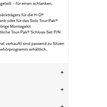
eteilt – für einen schlanken,
päckträgers für die H-D®
nk oder für das Solo Tour-Pak®
örige Montagekit
ltliche Tour-Pak® Schloss-Set P/N
at verkauft) sind passend zu Sitzen
behörprogramm erhältlich.
CVO™ Modelle ab ’14 (außer
o Tour-Pak® Träger und das
E ab ’24 erfordern Distanzstücke
stung P/N 54000383.