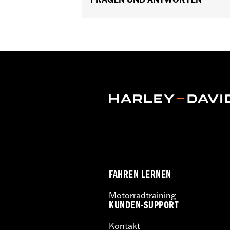
Kapazität:
3285 Cubic inch
Höhe:
10.7 Inches
Länge:
21.6 Inches
Breite:
25.9 Inches
GARANTIE:
1 Jahr beschränkte Garanti
FAHREN LERNEN
Motorradtraining
KUNDEN-SUPPORT
Kontakt