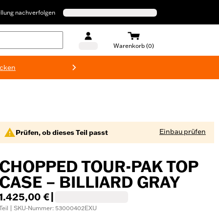
llung nachverfolgen
Warenkorb (0)
ecken
Harley-D
Einbau prüfen
Prüfen, ob dieses Teil passt
CHOPPED TOUR-PAK TOP
CASE – BILLIARD GRAY
1.425,00 €
|
Teil | SKU-Nummer: 53000402EXU