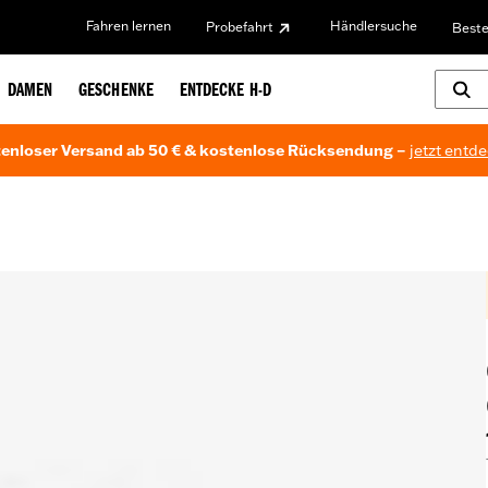
Fahren lernen
Händlersuche
Probefahrt
Beste
DAMEN
GESCHENKE
ENTDECKE H-D
enloser Versand ab 50 € & kostenlose Rücksendung –
jetzt entd