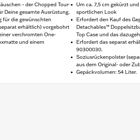
 täuschen – der Chopped Tour-
Um ca. 7,5 cm gekürzt und g
ür Deine gesamte Ausrüstung.
sportlichen Look
g für die gewünschten
Erfordert den Kauf des Ge
parat erhältlich) vorgebohrt
Detachables™ Doppelsitzba
einer verchromten One-
Top Case und das dazugeh
boxmatte und einem
Erfordert das separat erhä
90300030.
Soziusrückenpolster (separ
aus dem Original- oder Zu
Gepäckvolumen: 54 Liter.
, Street Glide®, Electra Glide® Standard und ausgewählte 
e Modelle den H-D® Detachables™ Doppelsitzbank- oder Sol
nd FLTRXSE ab ’23, FLHX, FLTRX, FLTRXSTSE und FLHXSTS
rfordern die abnehmbaren Befestigungsteile für die Umrü