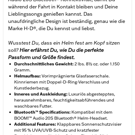
während der Fahrt in Kontakt bleiben und Deine
Lieblingssongs genießen kannst. Das
unaufdringliche Design ist beständig, genau wie die
Marke H-D®, die Du kennst und liebst.
Wusstest Du, dass ein Helm fest am Kopf sitzen
soll?
Hier erfährst Du, wie Du die perfekte
Passform und Größe findest.
Durchschnittliches Gewicht
:
2 lbs. 8½ oz. oder 1.150
Gramm.
Helmaufbau
:
Vorimprägnierte Glasfaserschale.
Kinnriemen mit Doppel-D-Ring-Verschluss und
Kunstlederbezug.
Inneres und Auskleidung
:
Luxuriös abgestepptes,
herausnehmbares, feuchtigkeitsabführendes und
waschbares Futter.
Bluetooth™ Specifications
:
Kompatibel mit dem
BOOM!™ Audio 20S Bluetooth® Helm-Headset.
Additional Features
:
Klappbares Sonnenschutzvisier
mit 95 % UVA/UVB-Schutz und kratzfester