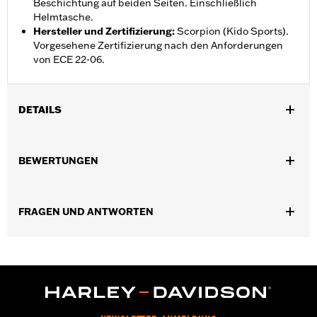
Beschichtung auf beiden Seiten. Einschließlich
Helmtasche.
Hersteller und Zertifizierung
:
Scorpion (Kido Sports).
Vorgesehene Zertifizierung nach den Anforderungen
von ECE 22-06.
DETAILS
Geschlecht:
Unisex
,
BEWERTUNGEN
Funktionsmerkmale:
Herausnehmbares Futter
FeuchtigkeitsabfÃ¼hrend
GARANTIE:
2 Jahre beschränkte Garantie – Alle Details dazu auf
FRAGEN UND ANTWORTEN
www.h-d.com/warranty
Herkunft:
Importiert