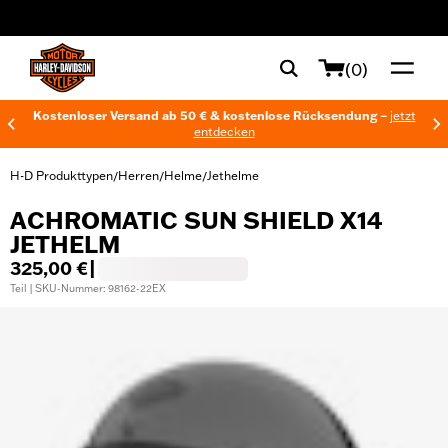
web accessibility
(0)
Kostenloser Versand ab 50 € & kostenlose Rücksendung –
jetzt
entdecken
H-D Produkttypen
Herren
Helme
Jethelme
/
/
/
ACHROMATIC SUN SHIELD X14
JETHELM
325,00 €
|
Teil | SKU-Nummer: 98162-22EX