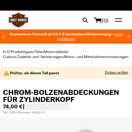
web accessibility
(0)
Kostenloser Versand ab 50 € & kostenlose Rücksendung –
jetzt
entdecken
H-D Produkttypen
Teile
Motorradteile
/
/
/
Custom-Zubehör und -Verzierungen
Motor- und Mittelrahmenverzierungen
/
Einbau prüfen
Prüfen, ob dieses Teil passt
CHROM-BOLZENABDECKUNGEN
FÜR ZYLINDERKOPF
74,00 €
|
Teil | SKU-Nummer: 43822-01