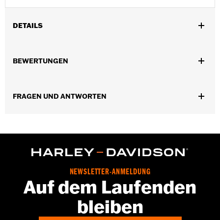
DETAILS
Für XL ’86–’22, XR ’08–’13, Evolution® 1340 ’85–’99 und Twin Cam
Modelle ’99–’17.
BEWERTUNGEN
Installationsanleitung
In Einheiten erhältlich:
Paar
In der Box:
4 Bolzenkappen für Zylinderkopf, 4
FRAGEN UND ANTWORTEN
Feststellschrauben und ein Inbusschlüssel
NEWSLETTER-ANMELDUNG
Auf dem Laufenden
bleiben