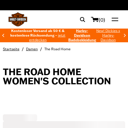
web accessibility
(0)
Kostenloser Versand ab 50 € &
Harley-
New! Dickies x
kostenlose Rücksendung –
jetzt
Davidson
Harley-
entdecken
Badebekleidung
Davidson
/
/
Startseite
Damen
The Road Home
THE ROAD HOME
WOMEN'S COLLECTION