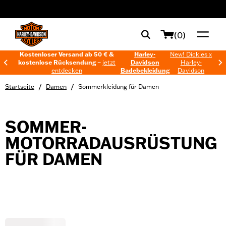
web accessibility
(0)
Kostenloser Versand ab 50 € &
Harley-
New! Dickies x
kostenlose Rücksendung –
jetzt
Davidson
Harley-
entdecken
Badebekleidung
Davidson
/
/
Startseite
Damen
Sommerkleidung für Damen
SOMMER-
MOTORRADAUSRÜSTUNG
FÜR DAMEN