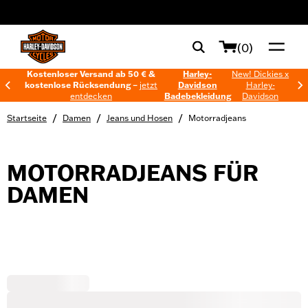
web accessibility
(0)
Kostenloser Versand ab 50 € &
Harley-
New! Dickies x
kostenlose Rücksendung –
jetzt
Davidson
Harley-
entdecken
Badebekleidung
Davidson
/
/
/
Startseite
Damen
Jeans und Hosen
Motorradjeans
MOTORRADJEANS FÜR
DAMEN