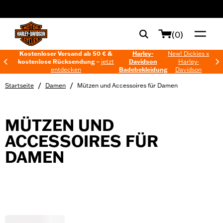
web accessibility
(0)
Kostenloser Versand ab 50 € &
Harley-
New! Dickies x
kostenlose Rücksendung –
jetzt
Davidson
Harley-
entdecken
Badebekleidung
Davidson
/
/
Startseite
Damen
Mützen und Accessoires für Damen
MÜTZEN UND
ACCESSOIRES FÜR
DAMEN