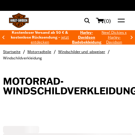
web accessibility
(0)
Kostenloser Versand ab 50 € &
Harley-
New! Dickies x
kostenlose Rücksendung –
jetzt
Davidson
Harley-
entdecken
Badebekleidung
Davidson
/
/
/
Startseite
Motorradteile
Windschilder und -abweiser
Windschildverkleidung
MOTORRAD-
WINDSCHILDVERKLEIDUN