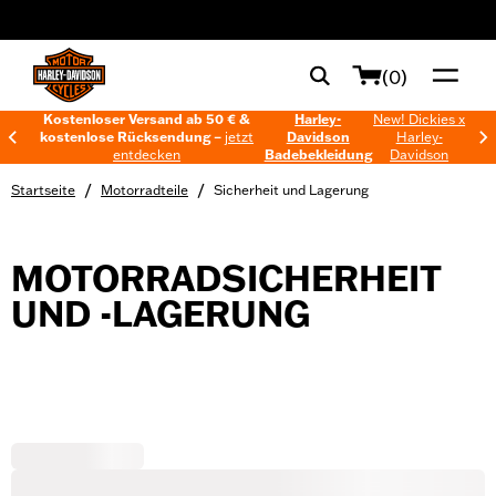
web accessibility
(0)
Kostenloser Versand ab 50 € &
Harley-
New! Dickies x
kostenlose Rücksendung –
jetzt
Davidson
Harley-
entdecken
Badebekleidung
Davidson
/
/
Startseite
Motorradteile
Sicherheit und Lagerung
MOTORRADSICHERHEIT
UND -LAGERUNG