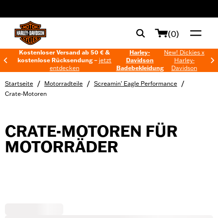
web accessibility
(0)
Kostenloser Versand ab 50 € &
Harley-
New! Dickies x
kostenlose Rücksendung –
jetzt
Davidson
Harley-
entdecken
Badebekleidung
Davidson
/
/
/
Startseite
Motorradteile
Screamin’ Eagle Performance
Crate-Motoren
CRATE-MOTOREN FÜR
MOTORRÄDER