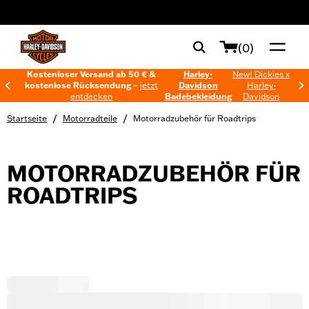
web accessibility
(0)
Kostenloser Versand ab 50 € &
Harley-
New! Dickies x
kostenlose Rücksendung –
jetzt
Davidson
Harley-
entdecken
Badebekleidung
Davidson
/
/
Startseite
Motorradteile
Motorradzubehör für Roadtrips
MOTORRADZUBEHÖR FÜR
ROADTRIPS