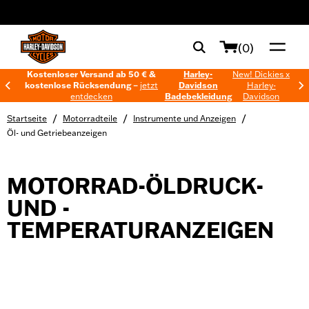
web accessibility
(0)
Kostenloser Versand ab 50 € &
Harley-
New! Dickies x
kostenlose Rücksendung –
jetzt
Davidson
Harley-
entdecken
Badebekleidung
Davidson
/
/
/
Startseite
Motorradteile
Instrumente und Anzeigen
Öl- und Getriebeanzeigen
MOTORRAD-ÖLDRUCK-
UND -
TEMPERATURANZEIGEN