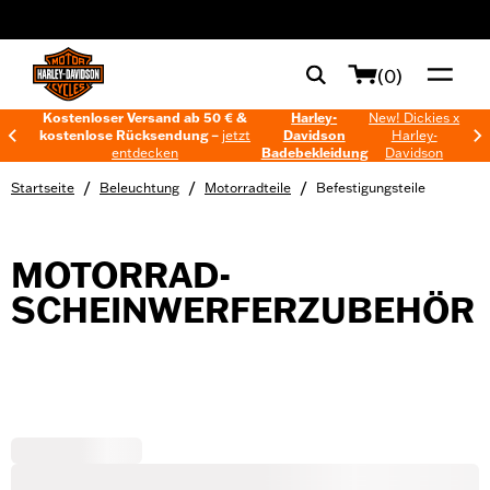
web accessibility
(0)
Kostenloser Versand ab 50 € &
Harley-
New! Dickies x
kostenlose Rücksendung –
jetzt
Davidson
Harley-
entdecken
Badebekleidung
Davidson
/
/
/
Startseite
Beleuchtung
Motorradteile
Befestigungsteile
MOTORRAD-
SCHEINWERFERZUBEHÖR