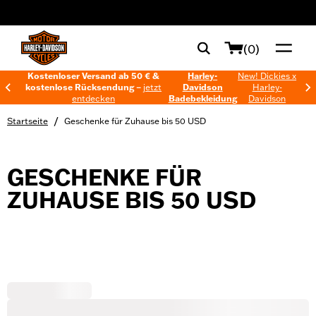
web accessibility
(0)
Kostenloser Versand ab 50 € &
Harley-
New! Dickies x
kostenlose Rücksendung –
jetzt
Davidson
Harley-
entdecken
Badebekleidung
Davidson
/
Startseite
Geschenke für Zuhause bis 50 USD
GESCHENKE FÜR
ZUHAUSE BIS 50 USD