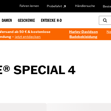
Fahren lernen
Händlersuche
Probefahrt
Beste
DAMEN
GESCHENKE
ENTDECKE H-D
Versand ab 50 € & kostenlose
Harley-Davidson
Ne
ndung –
jetzt entdecken
Badebekleidung
® SPECIAL 4