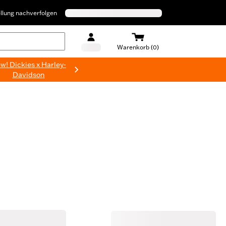
llung nachverfolgen
Warenkorb (0)
w! Dickies x Harley-
Davidson