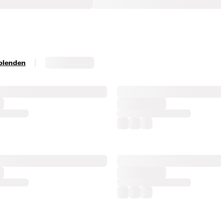
|
sblenden