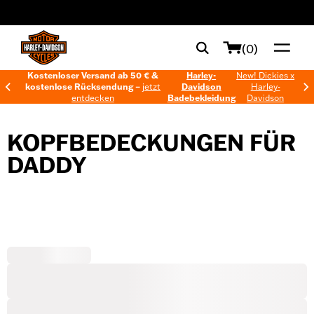
web accessibility
(0)
Kostenloser Versand ab 50 € &
Harley-
New! Dickies x
kostenlose Rücksendung –
jetzt
Davidson
Harley-
entdecken
Badebekleidung
Davidson
KOPFBEDECKUNGEN FÜR
DADDY