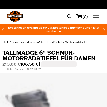
web accessibility
(0)
Kostenloser Versand ab 50 € & kostenlose Rücksendung –
jetzt
entdecken
H-D Produkttypen
Damen
Stiefel und Schuhe
Motorradstiefel
/
/
/
TALLMADGE 6" SCHNÜR-
MOTORRADSTIEFEL FÜR DAMEN
213,00 €
106,50 €
|
Teil | SKU-Nummer: 98692-23EW