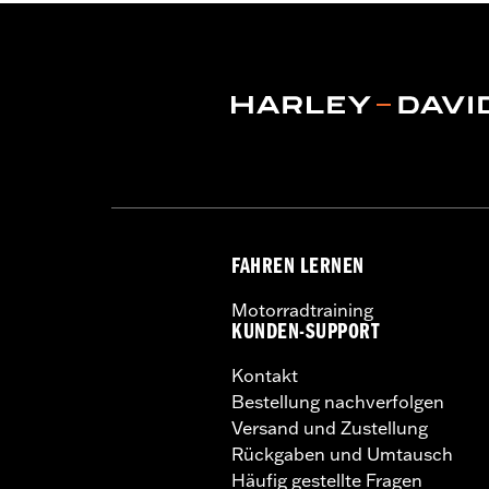
Separat erhältlich:
Verstärker und B
In Einheiten erhältlich:
Jeweils
In der Box:
Hauptkabelbaum, für die B
NOTIZEN:
Boom!™ Audio Stage II Sys
29900028A.
FAHREN LERNEN
Motorradtraining
KUNDEN-SUPPORT
Kontakt
Bestellung nachverfolgen
Versand und Zustellung
Rückgaben und Umtausch
Häufig gestellte Fragen