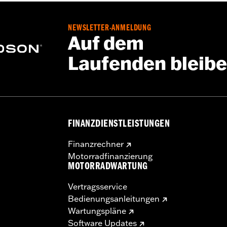
oom Stage II Lautsprecher
NEWSLETTER-ANMELDUNG
efestigung des Verstärkers erforderliche Halterungen und a
Auf dem
teme mit 6 oder 8 Lautsprechern erfordern den Einbau ei
Laufenden bleib
FINANZDIENSTLEISTUNGEN
Finanzrechner
Motorradfinanzierung
MOTORRADWARTUNG
Vertragsservice
Bedienungsanleitungen
Wartungspläne
Software Updates