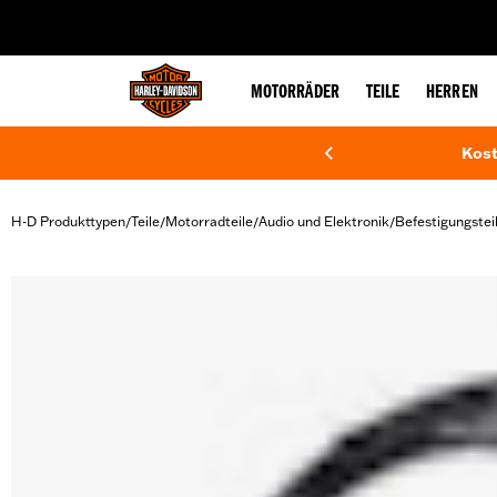
web accessibility
MOTORRÄDER
TEILE
HERREN
Kost
H-D Produkttypen
Teile
Motorradteile
Audio und Elektronik
Befestigungstei
/
/
/
/