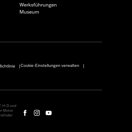
Werksführungen
Museum
Cookie-Einstellungen verwalten
ichtlinie
|
|
, H-D und
on Motor
nd/oder