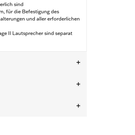
rlich sind
, für die Befestigung des
Halterungen und aller erforderlichen
ge II Lautsprecher sind separat
für FLHT, FLHX, FLHXS, FLTRX, und
päckträger, Boom!™ Box Audio-
Modelle ab ’20. Nicht für FLHXSE
 69201477. FLHTKSE ab ’18 erfordert
Lautsprecher P/N 69200489.
200714 und Überbrückungskabelbaum
o-Komponenten. Nicht für Modelle mit