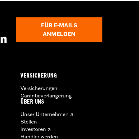
ller erforderlichen Befestigungsteile
FÜR E-MAILS
nes Hochleistungs-Ladesystems P/N
ANMELDEN
en
VERSICHERUNG
Versicherungen
Garantieverlängerung
ÜBER UNS
Unser Unternehmen
Stellen
Investoren
Händler werden