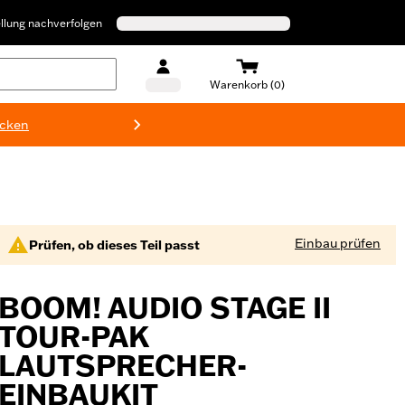
llung nachverfolgen
Warenkorb (0)
ecken
Harley-D
Einbau prüfen
Prüfen, ob dieses Teil passt
BOOM! AUDIO STAGE II
TOUR-PAK
LAUTSPRECHER-
EINBAUKIT