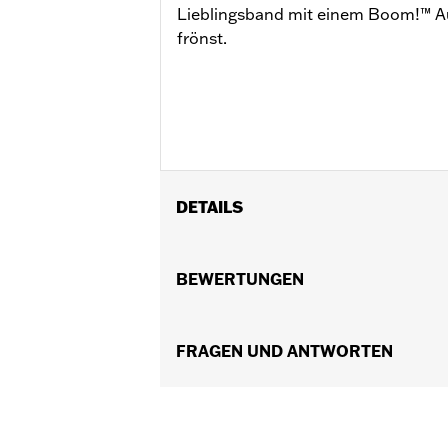
Lieblingsband mit einem Boom!™ A
frönst.
DETAILS
Für FLHTCU, FLHTCUL, FLHTK, FLHTK
FLTRXS Modelle sowie FLHXSE Modell
BEWERTUNGEN
System und Boom!™ Audio Hecklautsp
und FLTRXSE Modelle ab ’21. FLHXSE 
Lautsprecher-Verbindungskabelbaum
FRAGEN UND ANTWORTEN
FLHTKSE und FLTRUSE Modelle ab ’1
für hintere Lautsprecher P/N 692004
H-D® Detachables™ Tour-Pak® Gepäck
Installationsanleitung