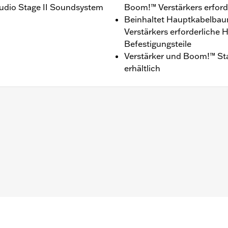
udio Stage II Soundsystem
Boom!™ Verstärkers erforde
Beinhaltet Hauptkabelbaum
Verstärkers erforderliche 
Befestigungsteile
Verstärker und Boom!™ Sta
erhältlich
L, FLHTKSE, FLTRU und FLTRUSE Modelle ’14–’22. Auch 
e ’14–’22 mit einem King Tour-Pak®, festem Tour-Pak® Ge
rechergehäuse-Kit P/N 76000505. Nicht für FLHTCUTGSE 
Modelle ’14–’22 erfordern Audio-Eingangs-Kabelbaum P/N
 P/N 69201930 und Überbrückungskabelbaum für hintere 
7 erfordern Lautsprecher-Verbindungskabelbaum P/N 69
89. Nicht kompatibel für Modelle mit Stage I Boom!™ Audi
träger.