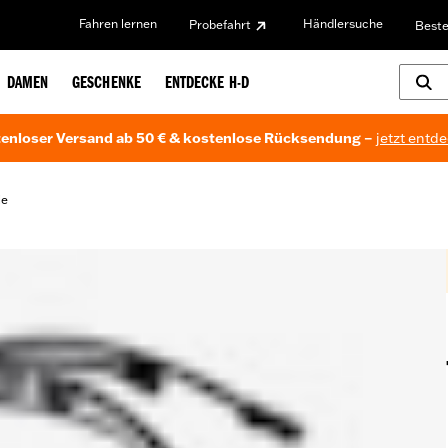
Fahren lernen
Händlersuche
Probefahrt
Beste
DAMEN
GESCHENKE
ENTDECKE H-D
enloser Versand ab 50 € & kostenlose Rücksendung –
jetzt entd
le