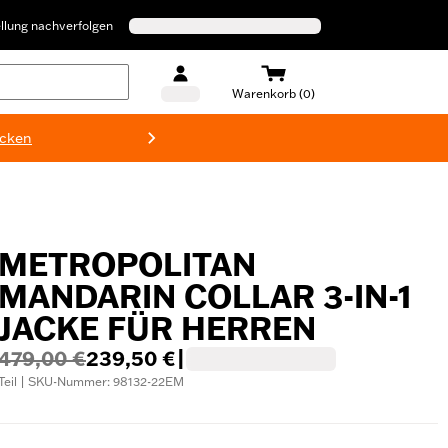
llung nachverfolgen
Warenkorb (0)
ecken
Harley-D
METROPOLITAN
MANDARIN COLLAR 3-IN-1
JACKE FÜR HERREN
479,00 €
239,50 €
|
Teil | SKU-Nummer: 98132-22EM