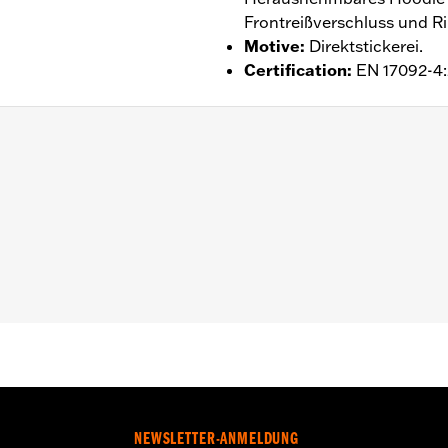
Frontreißverschluss und 
Motive
:
Direktstickerei.
Certification
:
EN 17092-4
 Kapuze
,
Action BackÂ â€“ Basic
,
Zwei-Wege-FrontreiÃŸver
aschen
,
Reflektierend
tie – Alle Details dazu auf
www.h-d.com/warranty
NEWSLETTER-ANMELDUNG