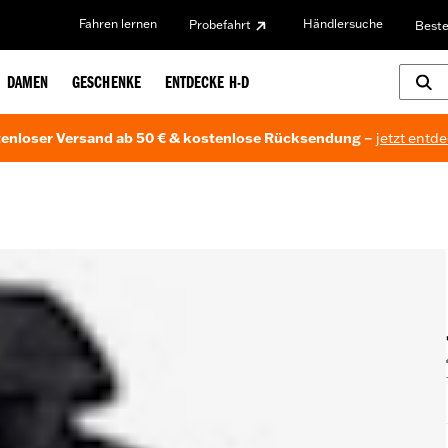
Fahren lernen
Händlersuche
Probefahrt
Beste
DAMEN
GESCHENKE
ENTDECKE H-D
enloser Versand ab 50 € & kostenlose Rücksendung –
jetzt entd