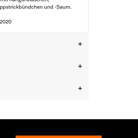
Rippstrickbündchen und -Saum.
:2020
schluss
,
ReiÃŸverschlusstaschen
,