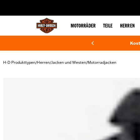
web accessibility
MOTORRÄDER
TEILE
HERREN
Kost
H-D Produkttypen
Herren
Jacken und Westen
Motorradjacken
/
/
/