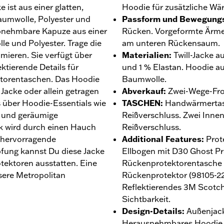
ist aus einer glatten,
Hoodie für zusätzliche Wä
aumwolle, Polyester und
Passform und Bewegungs
 abnehmbare Kapuze aus einer
Rücken. Vorgeformte Ärmel
e und Polyester. Trage die
am unteren Rückensaum.
mieren. Sie verfügt über
Materialien
:
Twill-Jacke 
ktierende Details für
und 1 % Elastan. Hoodie a
ktorentaschen. Das Hoodie
Baumwolle.
Jacke oder allein getragen
Abverkauf
:
Zwei-Wege-Fro
s über Hoodie-Essentials wie
TASCHEN
:
Handwärmertas
s und geräumige
Reißverschluss. Zwei Inne
k wird durch einen Hauch
Reißverschluss.
 hervorragende
Additional Features
:
Prot
fung kannst Du diese Jacke
Ellbogen mit D30 Ghost Pro
ektoren ausstatten. Eine
Rückenprotektorentasche p
sere Metropolitan
Rückenprotektor (98105-22V
Reflektierendes 3M Scotchl
Sichtbarkeit.
Design-Details
:
Außenjack
Herausnehmbares Hoodie 