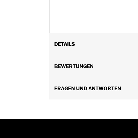
DETAILS
Geschlecht:
Herren
Funktionsmerkmale:
BEWERTUNGEN
BelÃ¼ftet
,
Mit
ReiÃŸverschluss innen
,
Protektorent
GARANTIE:
2 Jahre beschränkte Garan
Jacket Style:
FRAGEN UND ANTWORTEN
3-in-1
Herkunft:
Importiert