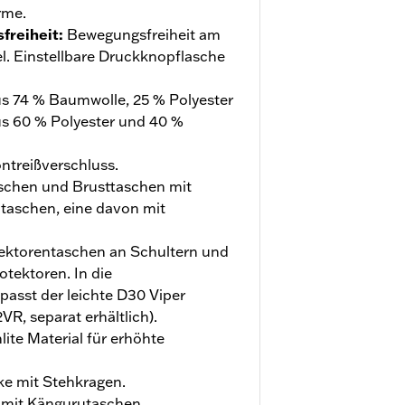
rme.
freiheit
:
Bewegungsfreiheit am
. Einstellbare Druckknopflasche
aus 74 % Baumwolle, 25 % Polyester
us 60 % Polyester und 40 %
ntreißverschluss.
chen und Brusttaschen mit
ntaschen, eine davon mit
ektorentaschen an Schultern und
tektoren. In die
asst der leichte D30 Viper
R, separat erhältlich).
ite Material für erhöhte
e mit Stehkragen.
mit Kängurutaschen,