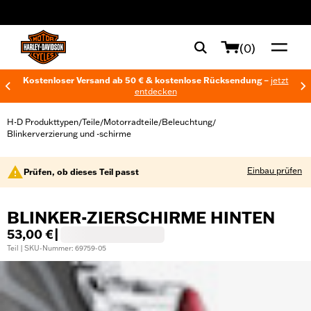
web accessibility
(0)
Kostenloser Versand ab 50 € & kostenlose Rücksendung –
jetzt
entdecken
H-D Produkttypen
Teile
Motorradteile
Beleuchtung
/
/
/
/
Blinkerverzierung und -schirme
Einbau prüfen
Prüfen, ob dieses Teil passt
BLINKER-ZIERSCHIRME HINTEN
53,00 €
|
Teil | SKU-Nummer: 69759-05