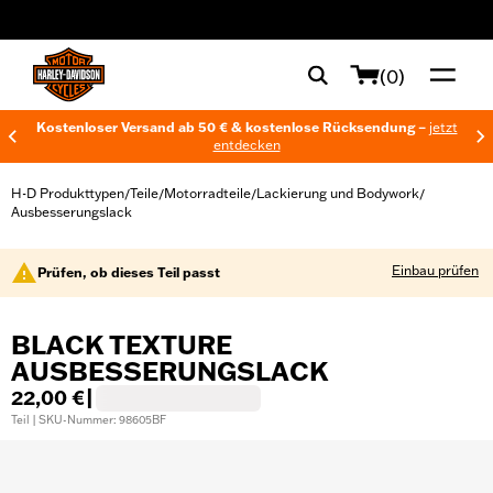
web accessibility
(0)
Kostenloser Versand ab 50 € & kostenlose Rücksendung –
jetzt
entdecken
H-D Produkttypen
Teile
Motorradteile
Lackierung und Bodywork
/
/
/
/
Ausbesserungslack
Einbau prüfen
Prüfen, ob dieses Teil passt
BLACK TEXTURE
AUSBESSERUNGSLACK
22,00 €
|
Teil | SKU-Nummer: 98605BF