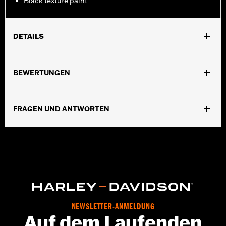
Black texture paint
DETAILS
Für Motor und Getriebe ab ’95.
In Einheiten erhältlich:
Jeweils
BEWERTUNGEN
In der Box:
Nur Stift
Volumen:
0,33 Unzen
FRAGEN UND ANTWORTEN
NEWSLETTER-ANMELDUNG
Auf dem Laufenden