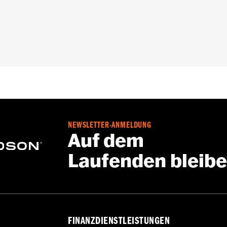
TRXRRSE ab ’25) und Trike Modelle. Softail Modelle erfor
teckverbinder-Kit P/N 69201750. Touring und Trike Modelle ’
lle ab ’17 erfordern Steckverbinder-Kit P/N 69201599A. Mo
A, Steckverbinder P/N 72902-01BK und Anschlussstift P/
. Nicht geeignet für Modelle von ‘08–‘13 mit inwendig verk
kers verlegt werden. Zum Ausschluss spezifischer beheizte
oll
NEWSLETTER-ANMELDUNG
Auf dem
ff, Installationsanleitung
Laufenden bleib
FINANZDIENSTLEISTUNGEN