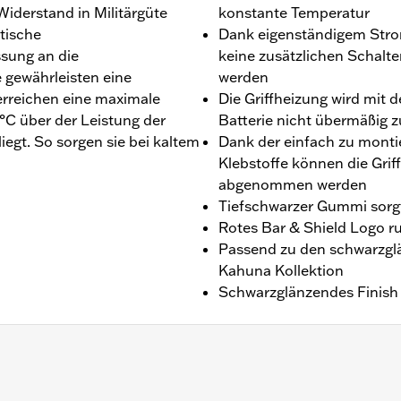
Widerstand in Militärgüte
konstante Temperatur
tische
Dank eigenständigem Str
sung an die
keine zusätzlichen Schalt
 gewährleisten eine
werden
rreichen eine maximale
Die Griffheizung wird mit 
°C über der Leistung der
Batterie nicht übermäßig z
iegt. So sorgen sie bei kaltem
Dank der einfach zu mont
Klebstoffe können die Gri
abgenommen werden
Tiefschwarzer Gummi sorgt
Rotes Bar & Shield Logo r
Passend zu den schwarzgl
Kahuna Kollektion
Schwarzglänzendes Finish
ftail ’16–’24 und Touring ’08–’24 (außer FLHXSE und FLTR