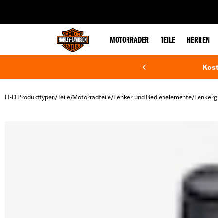
web accessibility
MOTORRÄDER
TEILE
HERREN
Kost
H-D Produkttypen
Teile
Motorradteile
Lenker und Bedienelemente
Lenkergr
/
/
/
/