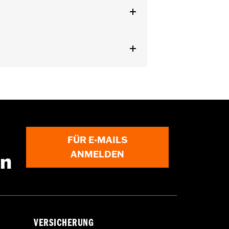
dern Steckverbinder-Kit P/N 72673-
14–’16 erfordern Steckverbinder-Kit
delle ’08–’09 erfordern
N 72990-01 (2 Stück). Weitere
abelten Lenkern. Die Stromkabel für
r Lenkergriffe siehe Zubehörlenker.
FÜR E-MAILS
ANMELDEN
en
VERSICHERUNG