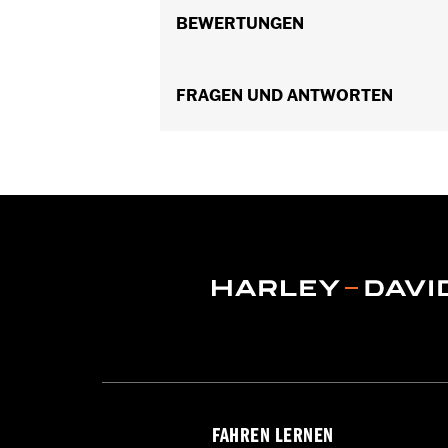
FLTRXSTSE ab ’24 sowie FLHXU und FL
BEWERTUNGEN
11. Softail Modelle ab ’18 erfordern S
P/N 69200722. Touring und Trike Mode
Überbrückungskabelbaum P/N 70415-08
FRAGEN UND ANTWORTEN
Informationen siehe Montageanleitung
diese Griffe müssen innerhalb des Len
Installationsanleitung
Kollektion:
Kahuna
Durchmesser:
1.58
Maßeinheit Materialdurchmesser:
Z
In Einheiten erhältlich:
Paar
In der Box:
Rechter und linker Handgri
FAHREN LERNEN