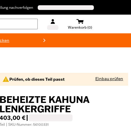
llung nachverfolgen
Warenkorb (0)
ecken
Harley-D
Einbau prüfen
Prüfen, ob dieses Teil passt
BEHEIZTE KAHUNA
LENKERGRIFFE
403,00 €
|
Teil | SKU-Nummer: 56100331