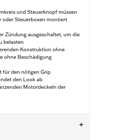
omkreis und Steuerknopf müssen
er oder Steuerboxen montiert
der Zündung ausgeschaltet, um die
u belasten
ierenden Konstruktion ohne
ffe ohne Beschädigung
 für den nötigen Grip
undet den Look ab
änzenden Motordeckeln der
XSE ab ’23, FLHX, FLTRX und