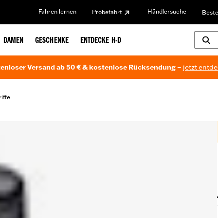
Fahren lernen
Händlersuche
Probefahrt
Beste
DAMEN
GESCHENKE
ENTDECKE H-D
enloser Versand ab 50 € & kostenlose Rücksendung –
jetzt entd
iffe