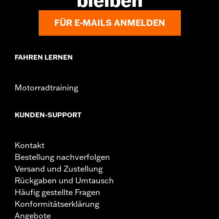
bleiben
Durchmesser:
1.6
In Einheiten erhältlich:
Paar
FÜR E-MAILS ANMELDEN
In der Box:
Rechter und linker Handgriff, Installationsanleitung
FAHREN LERNEN
Motorradtraining
KUNDEN-SUPPORT
Kontakt
Bestellung nachverfolgen
Versand und Zustellung
Rückgaben und Umtausch
Häufig gestellte Fragen
Konformitätserklärung
Angebote