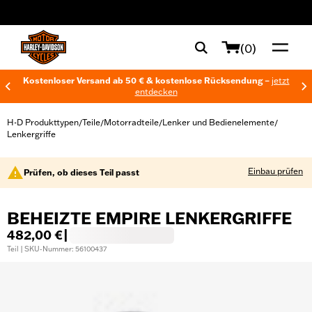
web accessibility
(0)
Kostenloser Versand ab 50 € & kostenlose Rücksendung –
jetzt
entdecken
H-D Produkttypen
Teile
Motorradteile
Lenker und Bedienelemente
/
/
/
/
Lenkergriffe
Einbau prüfen
Prüfen, ob dieses Teil passt
BEHEIZTE EMPIRE LENKERGRIFFE
482,00 €
|
Teil | SKU-Nummer: 56100437