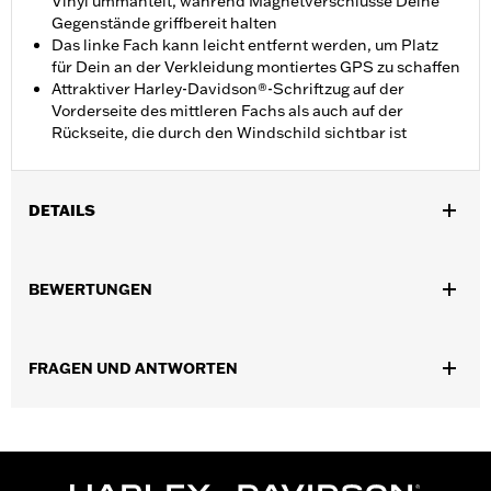
Vinyl ummantelt, während Magnetverschlüsse Deine
Gegenstände griffbereit halten
Das linke Fach kann leicht entfernt werden, um Platz
für Dein an der Verkleidung montiertes GPS zu schaffen
Attraktiver Harley-Davidson®-Schriftzug auf der
Vorderseite des mittleren Fachs als auch auf der
Rückseite, die durch den Windschild sichtbar ist
DETAILS
Für Electra Glide®, Street Glide® und Trike Modelle ’96–’13.
Nicht in Verbindung mit Cockpit-Lederschirmen. Modelle mit
BEWERTUNGEN
beleuchtetem Windschild Teilenummer 57335-08 erfordern den
separaten Kauf von Schrauben Teilenummer 4456 (3 Stück).
Installationsanleitung
FRAGEN UND ANTWORTEN
Tiefe:
3.0
Maßeinheit Materialtiefe:
Zoll
Höhe:
8 Inches
In Einheiten erhältlich:
Jeweils
Maßeinheit Materialhöhe:
Zoll