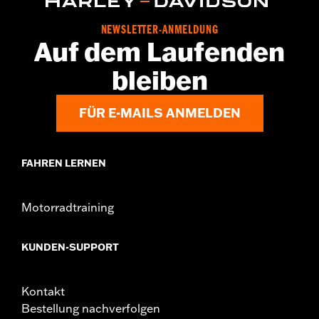
Material:
Vinyl
Breite:
22.25 Inches
NEWSLETTER-ANMELDUNG
Auf dem Laufenden
In der Box:
Tasche und Befestigungsteile
Maßeinheit Materialbreite:
Zoll
bleiben
FÜR E-MAILS ANMELDEN
FAHREN LERNEN
Motorradtraining
KUNDEN-SUPPORT
Kontakt
Bestellung nachverfolgen