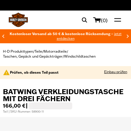
web accessibility
(0)
Kostenloser Versand ab 50 € & kostenlose Rücksendung –
jetzt
entdecken
H-D Produkttypen
Teile
Motorradteile
/
/
/
Taschen, Gepäck und Gepäckträger
Windschildtaschen
/
Einbau prüfen
Prüfen, ob dieses Teil passt
BATWING VERKLEIDUNGSTASCHE
MIT DREI FÄCHERN
166,00 €
|
Teil | SKU-Nummer: 58900-11