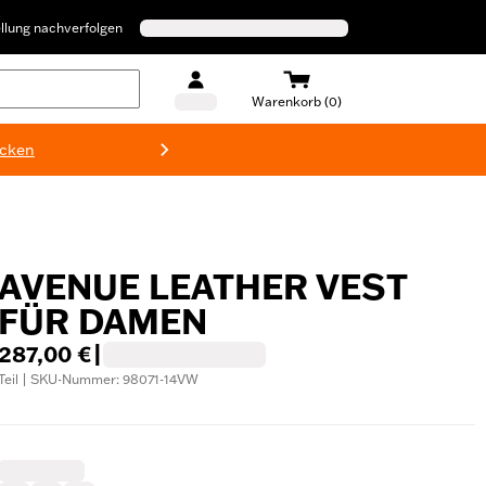
llung nachverfolgen
Warenkorb (0)
ecken
Harley-D
AVENUE LEATHER VEST
FÜR DAMEN
287,00 €
|
Teil | SKU-Nummer: 98071-14VW