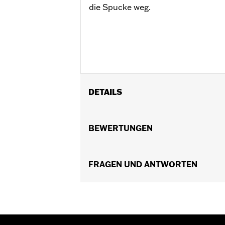
die Spucke weg.
DETAILS
Geschlecht:
Damen
Funktionsmerkmale:
BEWERTUNGEN
Taschen
GARANTIE:
5 Jahre beschränkte Garan
Material:
Leather
Herkunft:
FRAGEN UND ANTWORTEN
Importiert