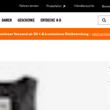
Fahren lernen
Händlersuche
Probefahrt
Beste
DAMEN
GESCHENKE
ENTDECKE H-D
enloser Versand ab 50 € & kostenlose Rücksendung –
jetzt entd