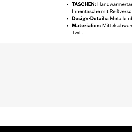
TASCHEN
:
Handwärmertasc
Innentasche mit Reißversc
Design-Details
:
Metallemb
Materialien
:
Mittelschwere
Twill.
tie – Alle Details dazu auf
www.h-d.com/warranty