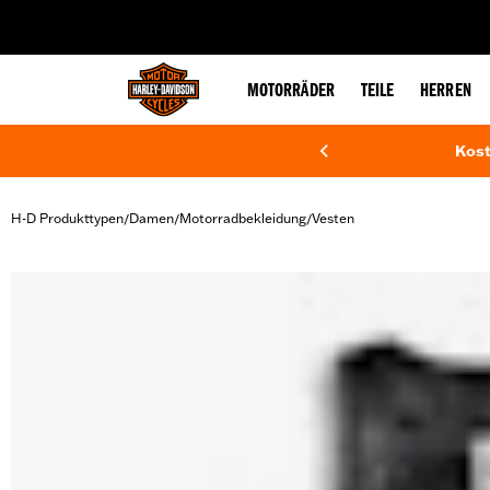
web accessibility
MOTORRÄDER
TEILE
HERREN
Kost
H-D Produkttypen
Damen
Motorradbekleidung
Vesten
/
/
/