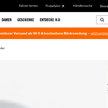
Fahren lernen
Händlersuche
Probefahrt
Beste
DAMEN
GESCHENKE
ENTDECKE H-D
enloser Versand ab 50 € & kostenlose Rücksendung –
jetzt entd
lder