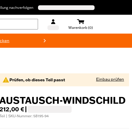
llung nachverfolgen
Warenkorb (0)
ecken
Harley-D
Einbau prüfen
Prüfen, ob dieses Teil passt
AUSTAUSCH-WINDSCHILD
212,00 €
|
Teil | SKU-Nummer: 58195-94