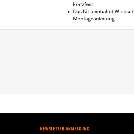
kratzfest
Das Kit beinhaltet Windsc
Montageanleitung
94 bis ’25 (außer FLHRSE von ’13 bis ’14).
 und Anleitung
 über dem Scheinwerfer:
Zoll
0
childes:
Zoll
NEWSLETTER-ANMELDUNG