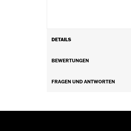
DETAILS
Geeignet für Road King Modelle® von ’
Installationsanleitung
BEWERTUNGEN
In Einheiten erhältlich:
Jeweils
Material:
Polycarbonat
Breite:
FRAGEN UND ANTWORTEN
23.1 Inches
In der Box:
Schirm, Querstrebenband
Maßeinheit Materialbreite:
Zoll
Maßeinheit Höhe des Windschildes
Gesamthöhe des Windschildes:
23.
Maßeinheit Gesamthöhe des Winds