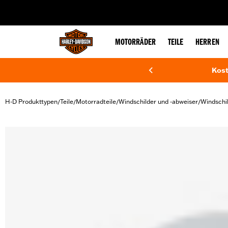
web accessibility
MOTORRÄDER
TEILE
HERREN
Kost
H-D Produkttypen
Teile
Motorradteile
Windschilder und -abweiser
Windschi
/
/
/
/