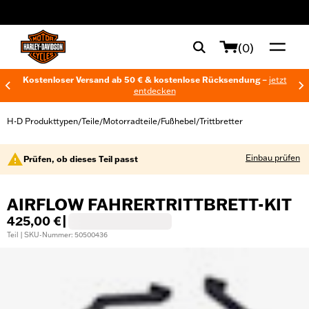
web accessibility
(0)
Kostenloser Versand ab 50 € & kostenlose Rücksendung –
jetzt
entdecken
H-D Produkttypen
Teile
Motorradteile
Fußhebel
Trittbretter
/
/
/
/
Einbau prüfen
Prüfen, ob dieses Teil passt
AIRFLOW FAHRERTRITTBRETT-KIT
425,00 €
|
Teil | SKU-Nummer: 50500436