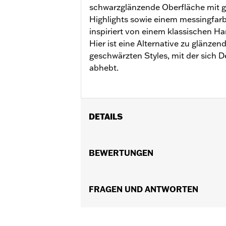
schwarzglänzende Oberfläche mit 
Highlights sowie einem messingfarb
inspiriert von einem klassischen 
Hier ist eine Alternative zu glänz
geschwärzten Styles, mit der sich 
abhebt.
DETAILS
Für Modelle mit Revolution Max Motor
Installationsanleitung
BEWERTUNGEN
Kollektion:
'66 Kollektion
In Einheiten erhältlich:
Jeweils
In der Box:
FRAGEN UND ANTWORTEN
Abdeckung für Lichtmasch
GARANTIE:
,,,,,,,,,,,,,,,,,,,,,,,,,,,,,,,,,,,,,,,,,,,,,,,,,