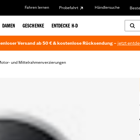
Fahren lernen
Händlersuche
Probefahrt
Beste
DAMEN
GESCHENKE
ENTDECKE H-D
enloser Versand ab 50 € & kostenlose Rücksendung –
jetzt entd
otor- und Mittelrahmenverzierungen