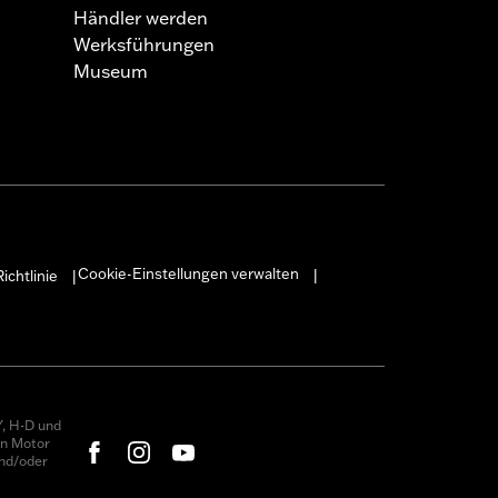
Händler werden
Werksführungen
Museum
Cookie-Einstellungen verwalten
ichtlinie
|
|
, H-D und
on Motor
nd/oder