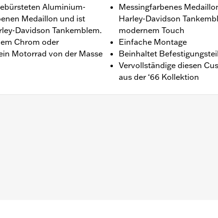
gebürsteten Aluminium-
Messingfarbenes Medaillon,
enen Medaillon und ist
Harley-Davidson Tankemble
Harley-Davidson Tankemblem.
modernem Touch
endem Chrom oder
Einfache Montage
Dein Motorrad von der Masse
Beinhaltet Befestigungstei
Vervollständige diesen C
aus der ‘66 Kollektion
 ab ‘21.
inenstecker, O-Ring und Installationsanleitung
,,,,,,,,,,,,,,,,,,