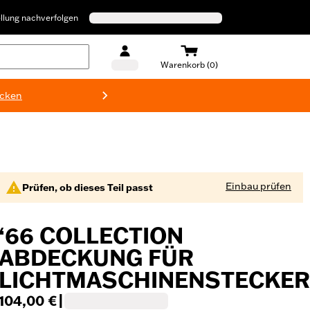
llung nachverfolgen
Warenkorb (0)
ecken
Harley-D
Einbau prüfen
Prüfen, ob dieses Teil passt
‘66 COLLECTION
ABDECKUNG FÜR
LICHTMASCHINENSTECKER
104,00 €
|