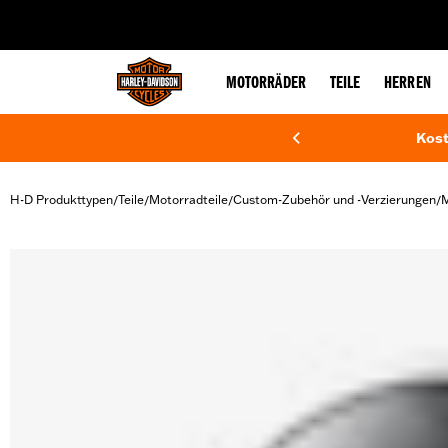
web accessibility
MOTORRÄDER
TEILE
HERREN
Kost
H-D Produkttypen
Teile
Motorradteile
Custom-Zubehör und -Verzierungen
M
/
/
/
/