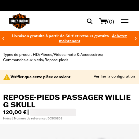
web accessibility
(0)
Livraison gratuite à partir de 50 € et retours gratuits -
Achetez
maintenant
Types de produit HD
Pièces
Pièces moto & Accessoires
/
/
/
Commandes aux pieds
Repose-pieds
/
Vérifier la configuration
Vérifier que cette pièce convient
REPOSE-PIEDS PASSAGER WILLIE
G SKULL
120,00 €
|
Pièce | Numéro de référence : 50500858